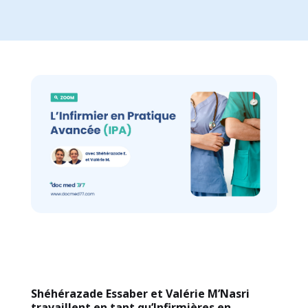
Shéhérazade Essaber et Valérie M’Nasri
travaillent en tant qu’Infirmières en