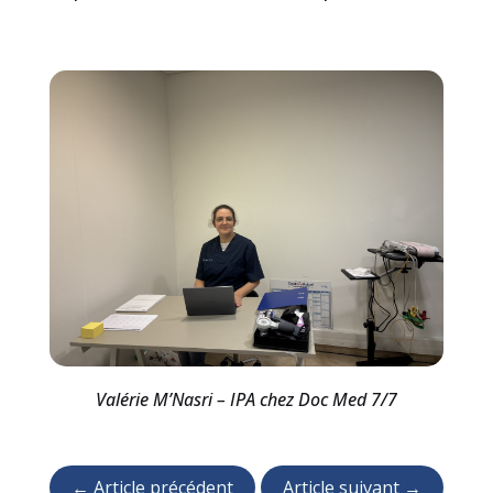
Valérie M’Nasri – IPA chez Doc Med 7/7
←
Article précédent
Article suivant
→